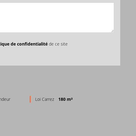
tique de confidentialité
de ce site
endeur
Loi Carrez
180 m²