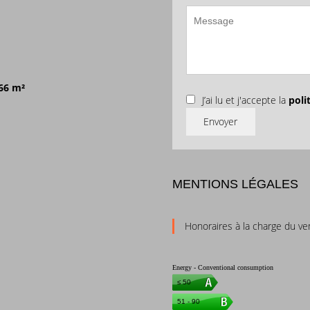
66 m²
J’ai lu et j'accepte la
poli
Envoyer
MENTIONS LÉGALES
Honoraires à la charge du v