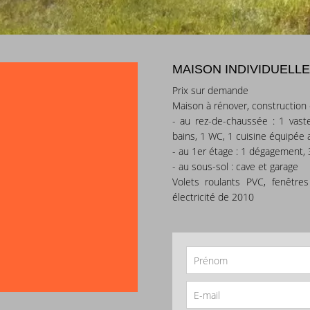
MAISON INDIVIDUELLE
Prix sur demande
Maison à rénover, construction
- au rez-de-chaussée : 1 vast
bains, 1 WC, 1 cuisine équipée 
- au 1er étage : 1 dégagement,
- au sous-sol : cave et garage
Volets roulants PVC, fenêtres
électricité de 2010