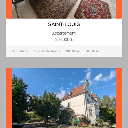
SAINT-LOUIS
Appartement
304 000 €
3 chambres
1 salle de bains
98.38 m²
10.36 m²