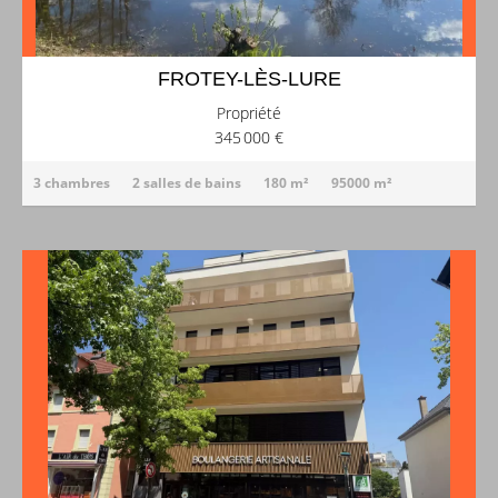
FROTEY-LÈS-LURE
Propriété
345 000 €
3 chambres
2 salles de bains
180 m²
95000 m²