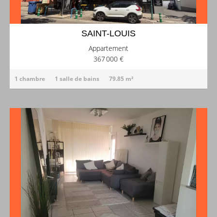
SAINT-LOUIS
Appartement
367 000 €
1 chambre
1 salle de bains
79.85 m²