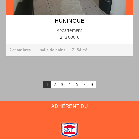
HUNINGUE
Appartement
212 000 €
2 chambres
1 salle de bains
71.54 m²
1
2
3
4
5
ADHÉRENT DU