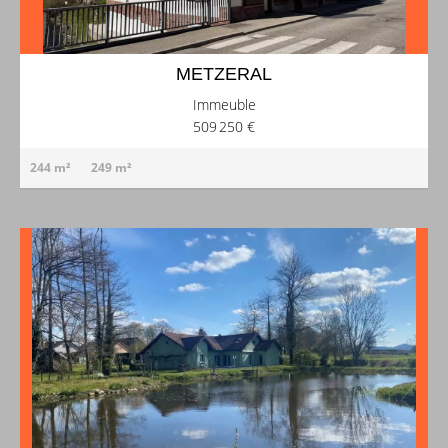
METZERAL
Immeuble
509 250 €
244 m²
249 m²