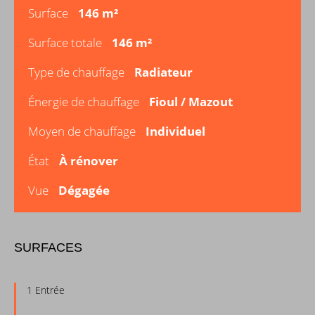
Surface
146 m²
Surface totale
146 m²
Type de chauffage
Radiateur
Énergie de chauffage
Fioul / Mazout
Moyen de chauffage
Individuel
État
À rénover
Vue
Dégagée
SURFACES
1 Entrée