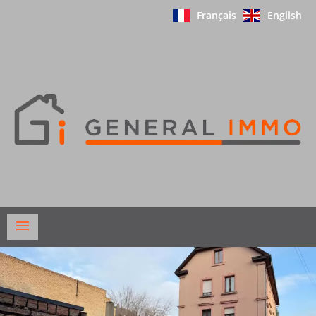
Français
English