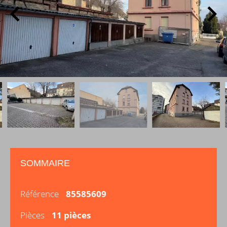
SOMMAIRE
Référence
85585609
Pièces
11 pièces