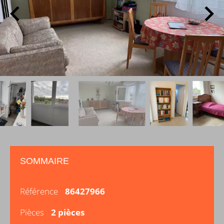
SOMMAIRE
Référence
86427966
Pièces
2 pièces