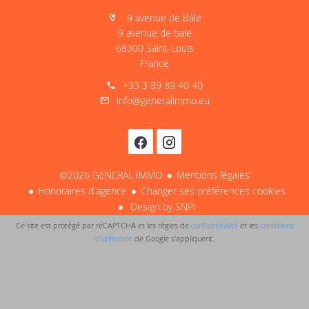
9 avenue de Bâle
9 avenue de bale
68300 Saint-Louis
France
+33 3 89 89 40 40
info@generalimmo.eu
©2026 GENERAL IMMO
Mentions légales
Honoraires d'agence
Changer ses préférences cookies
Design by
SNPI
Ce site est protégé par reCAPTCHA et les règles de
confidentialité
et les
conditions
d'utilisation
de Google s'appliquent.