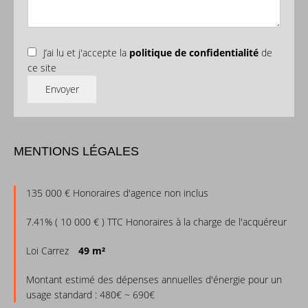
J’ai lu et j'accepte la
politique de confidentialité
de
ce site
Envoyer
MENTIONS LÉGALES
135 000 € Honoraires d'agence non inclus
7.41% ( 10 000 € ) TTC Honoraires à la charge de l'acquéreur
Loi Carrez
49 m²
Montant estimé des dépenses annuelles d'énergie pour un
usage standard : 480€ ~ 690€